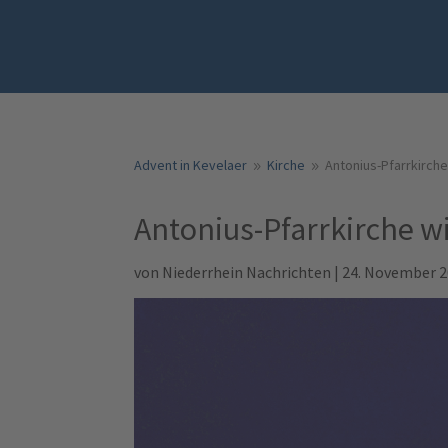
Advent in Kevelaer
Kirche
Antonius-Pfarrkirch
9
9
Antonius-Pfarrkirche w
von
Niederrhein Nachrichten
|
24. November 