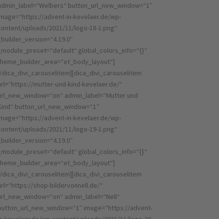
admin_label=“Welbers“ button_url_new_window=“1″
image=“https://advent-in-kevelaer.de/wp-
content/uploads/2021/11/logo-18-1.png“
_builder_version=“4.19.0″
_module_preset=“default“ global_colors_info=“{}“
theme_builder_area=“et_body_layout“]
[/dica_divi_carouselitem][dica_divi_carouselitem
url=“https://mutter-und-kind-kevelaer.de/“
url_new_window=“on“ admin_label=“Mutter und
Kind“ button_url_new_window=“1″
image=“https://advent-in-kevelaer.de/wp-
content/uploads/2021/11/logo-19-1.png“
_builder_version=“4.19.0″
_module_preset=“default“ global_colors_info=“{}“
theme_builder_area=“et_body_layout“]
[/dica_divi_carouselitem][dica_divi_carouselitem
url=“https://shop-bildervonnell.de/“
url_new_window=“on“ admin_label=“Nell“
button_url_new_window=“1″ image=“https://advent-
in-kevelaer.de/wp-content/uploads/2021/11/logo-20-