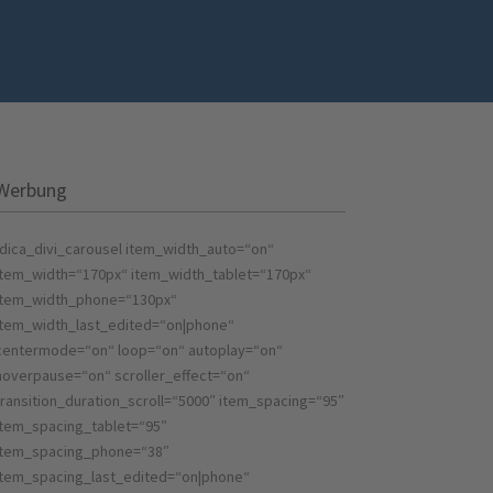
Werbung
[dica_divi_carousel item_width_auto=“on“
item_width=“170px“ item_width_tablet=“170px“
item_width_phone=“130px“
item_width_last_edited=“on|phone“
centermode=“on“ loop=“on“ autoplay=“on“
hoverpause=“on“ scroller_effect=“on“
transition_duration_scroll=“5000″ item_spacing=“95″
item_spacing_tablet=“95″
item_spacing_phone=“38″
item_spacing_last_edited=“on|phone“