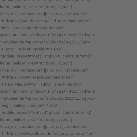
theme_builder_area=“et_body_layout“]
[/dica_divi_carouselitem][dica_divi_carouselitem
url=“https://kaenders.com/“ url_new_window=“on“
admin_label=“Kaenders Modehaus“
button_url_new_window=“1″ image=“https://advent-
in-kevelaer.de/wp-content/uploads/2021/11/logo-
10_.png“ _builder_version=“4.19.0″
_module_preset=“default“ global_colors_info=“{}“
theme_builder_area=“et_body_layout“]
[/dica_divi_carouselitem][dica_divi_carouselitem
url=“https://www.moebelbauhendrix.de/“
url_new_window=“on“ admin_label=“Hendrix“
button_url_new_window=“1″ image=“https://advent-
in-kevelaer.de/wp-content/uploads/2021/11/logo-17-
1.png“ _builder_version=“4.19.0″
_module_preset=“default“ global_colors_info=“{}“
theme_builder_area=“et_body_layout“]
[/dica_divi_carouselitem][dica_divi_carouselitem
url=“https://www.welbers.de“ url_new_window=“on“