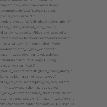
image=“https://advent-in-kevelaer.de/wp-
content/uploads/2021/11/logo-11-1.png“
_builder_version=“4.19.0″
_module_preset=“default“ global_colors_info=“{}“
theme_builder_area=“et_body_layout“]
[/dica_divi_carouselitem][dica_divi_carouselitem
url=“https://www.facebook.com/ModeGrootens/“
url_new_window=“on“ admin_label=“Mode
Grootens“ button_url_new_window=“1″
image=“https://advent-in-kevelaer.de/wp-
content/uploads/2021/11/logo-16-1.png“
_builder_version=“4.19.0″
_module_preset=“default“ global_colors_info=“{}“
theme_builder_area=“et_body_layout“]
[/dica_divi_carouselitem][dica_divi_carouselitem
url=“https://www.hirche-malerbetrieb.de/“
url_new_window=“on“ admin_label=“Hirche Maler“
button_url_new_window=“1″ image=“https://advent-
in-kevelaer.de/wp-content/uploads/2021/11/logo-13-