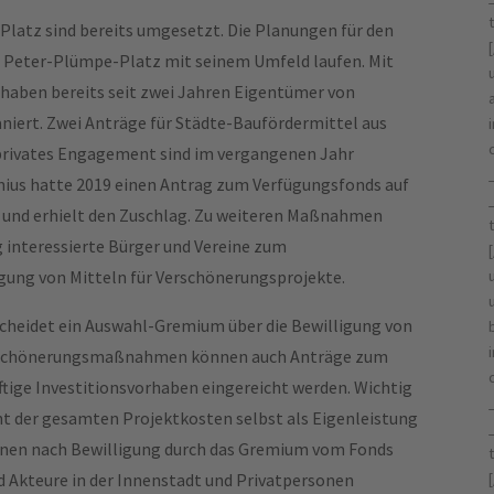
latz sind bereits umgesetzt. Die Planungen für den
d Peter-Plümpe-Platz mit seinem Umfeld laufen. Mit
aben bereits seit zwei Jahren Eigentümer von
niert. Zwei Anträge für Städte-Baufördermittel aus
 privates Engagement sind im vergangenen Jahr
onius hatte 2019 einen Antrag zum Verfügungsfonds auf
 und erhielt den Zuschlag. Zu weiteren Maßnahmen
 interessierte Bürger und Vereine zum
ng von Mitteln für Verschönerungsprojekte.
scheidet ein Auswahl-Gremium über die Bewilligung von
erschönerungsmaßnahmen können auch Anträge zum
ftige Investitionsvorhaben eingereicht werden. Wichtig
ent der gesamten Projektkosten selbst als Eigenleistung
önnen nach Bewilligung durch das Gremium vom Fonds
 Akteure in der Innenstadt und Privatpersonen