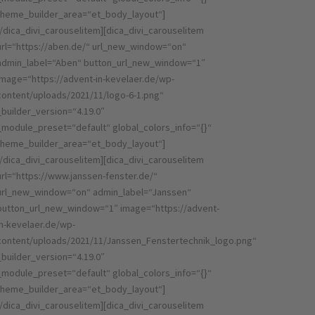
theme_builder_area=“et_body_layout“]
[/dica_divi_carouselitem][dica_divi_carouselitem
url=“https://aben.de/“ url_new_window=“on“
admin_label=“Aben“ button_url_new_window=“1″
image=“https://advent-in-kevelaer.de/wp-
content/uploads/2021/11/logo-6-1.png“
_builder_version=“4.19.0″
_module_preset=“default“ global_colors_info=“{}“
theme_builder_area=“et_body_layout“]
[/dica_divi_carouselitem][dica_divi_carouselitem
url=“https://www.janssen-fenster.de/“
url_new_window=“on“ admin_label=“Janssen“
button_url_new_window=“1″ image=“https://advent-
in-kevelaer.de/wp-
content/uploads/2021/11/Janssen_Fenstertechnik_logo.png“
_builder_version=“4.19.0″
_module_preset=“default“ global_colors_info=“{}“
theme_builder_area=“et_body_layout“]
[/dica_divi_carouselitem][dica_divi_carouselitem