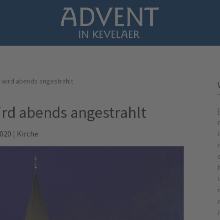
e wird abends angestrahlt
ird abends angestrahlt
2020
|
Kirche