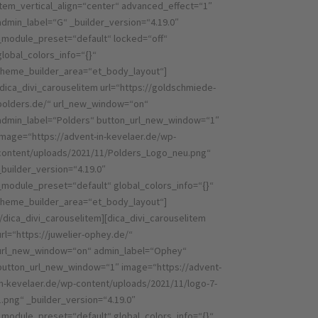
item_vertical_align=“center“ advanced_effect=“1″
admin_label=“G“ _builder_version=“4.19.0″
_module_preset=“default“ locked=“off“
global_colors_info=“{}“
theme_builder_area=“et_body_layout“]
[dica_divi_carouselitem url=“https://goldschmiede-
polders.de/“ url_new_window=“on“
admin_label=“Polders“ button_url_new_window=“1″
image=“https://advent-in-kevelaer.de/wp-
content/uploads/2021/11/Polders_Logo_neu.png“
_builder_version=“4.19.0″
_module_preset=“default“ global_colors_info=“{}“
theme_builder_area=“et_body_layout“]
[/dica_divi_carouselitem][dica_divi_carouselitem
url=“https://juwelier-ophey.de/“
url_new_window=“on“ admin_label=“Ophey“
button_url_new_window=“1″ image=“https://advent-
in-kevelaer.de/wp-content/uploads/2021/11/logo-7-
1.png“ _builder_version=“4.19.0″
_module_preset=“default“ global_colors_info=“{}“