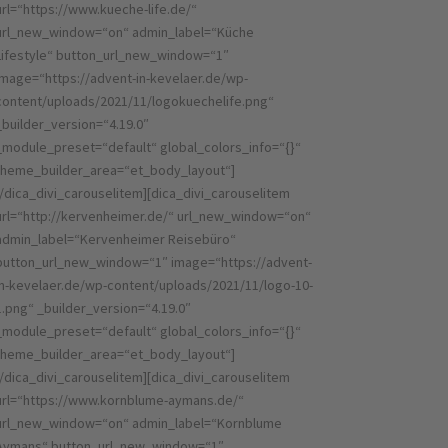
url=“https://www.kueche-life.de/“
url_new_window=“on“ admin_label=“Küche
Lifestyle“ button_url_new_window=“1″
image=“https://advent-in-kevelaer.de/wp-
content/uploads/2021/11/logokuechelife.png“
_builder_version=“4.19.0″
_module_preset=“default“ global_colors_info=“{}“
theme_builder_area=“et_body_layout“]
[/dica_divi_carouselitem][dica_divi_carouselitem
url=“http://kervenheimer.de/“ url_new_window=“on“
admin_label=“Kervenheimer Reisebüro“
button_url_new_window=“1″ image=“https://advent-
in-kevelaer.de/wp-content/uploads/2021/11/logo-10-
1.png“ _builder_version=“4.19.0″
_module_preset=“default“ global_colors_info=“{}“
theme_builder_area=“et_body_layout“]
[/dica_divi_carouselitem][dica_divi_carouselitem
url=“https://www.kornblume-aymans.de/“
url_new_window=“on“ admin_label=“Kornblume
Aymans“ button_url_new_window=“1″