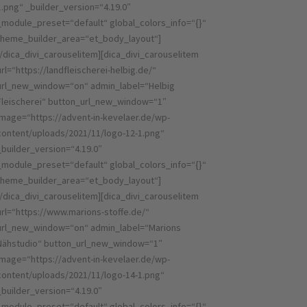
1.png“ _builder_version=“4.19.0″
_module_preset=“default“ global_colors_info=“{}“
theme_builder_area=“et_body_layout“]
[/dica_divi_carouselitem][dica_divi_carouselitem
url=“https://landfleischerei-helbig.de/“
url_new_window=“on“ admin_label=“Helbig
Fleischerei“ button_url_new_window=“1″
image=“https://advent-in-kevelaer.de/wp-
content/uploads/2021/11/logo-12-1.png“
_builder_version=“4.19.0″
_module_preset=“default“ global_colors_info=“{}“
theme_builder_area=“et_body_layout“]
[/dica_divi_carouselitem][dica_divi_carouselitem
url=“https://www.marions-stoffe.de/“
url_new_window=“on“ admin_label=“Marions
Nähstudio“ button_url_new_window=“1″
image=“https://advent-in-kevelaer.de/wp-
content/uploads/2021/11/logo-14-1.png“
_builder_version=“4.19.0″
_module_preset=“default“ global_colors_info=“{}“