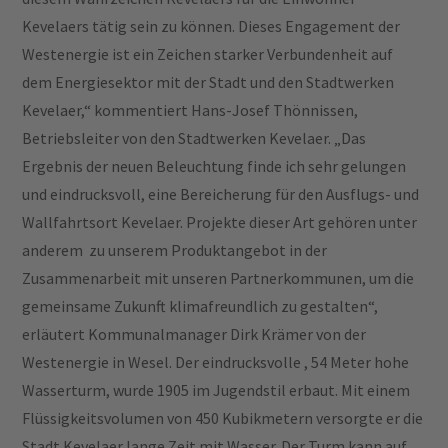
Kevelaers tätig sein zu können. Dieses Engagement der
Westenergie ist ein Zeichen starker Verbundenheit auf
dem Energiesektor mit der Stadt und den Stadtwerken
Kevelaer,“ kommentiert Hans-Josef Thönnissen,
Betriebsleiter von den Stadtwerken Kevelaer. „Das
Ergebnis der neuen Beleuchtung finde ich sehr gelungen
und eindrucksvoll, eine Bereicherung für den Ausflugs- und
Wallfahrtsort Kevelaer. Projekte dieser Art gehören unter
anderem zu unserem Produktangebot in der
Zusammenarbeit mit unseren Partnerkommunen, um die
gemeinsame Zukunft klimafreundlich zu gestalten“,
erläutert Kommunalmanager Dirk Krämer von der
Westenergie in Wesel. Der eindrucksvolle , 54 Meter hohe
Wasserturm, wurde 1905 im Jugendstil erbaut. Mit einem
Flüssigkeitsvolumen von 450 Kubikmetern versorgte er die
Stadt Kevelaer lange Zeit mit Wasser. Der Turm kann auf