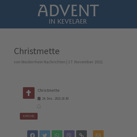
Christmette
von
Niederrhein Nachrichten
|
17. November 2021
Christmette
24
.
Dez.
.
2021
18:30
KIRCHE