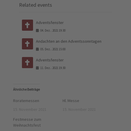
Related events
Adventsfenster
04
.
Dez.
.
2021
19:30
Andachten an den Adventssonntagen
05
.
Dez.
.
2021
15:00
Adventsfenster
11
.
Dez.
.
2021
19:30
Ähnliche Beiträge
Roratemessen
Hl. Messe
15. November 2021
15. November 2021
Festmesse zum
Weihnachtsfest