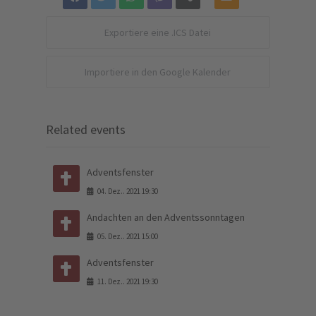
Exportiere eine .ICS Datei
Importiere in den Google Kalender
Related events
Adventsfenster
04
.
Dez.
.
2021
19:30
Andachten an den Adventssonntagen
05
.
Dez.
.
2021
15:00
Adventsfenster
11
.
Dez.
.
2021
19:30