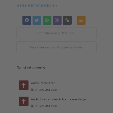
Weitere Informationen
Exportiere eine .ICS Datei
Importiere in den Google Kalender
Related events
Adventsfenster
04
.
Dez.
.
2021
19:30
Andachten an den Adventssonntagen
05
.
Dez.
.
2021
15:00